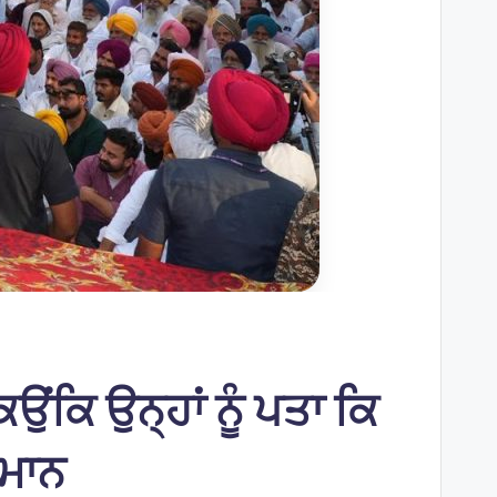
ਂਕਿ ਉਨ੍ਹਾਂ ਨੂੰ ਪਤਾ ਕਿ
 ਮਾਨ