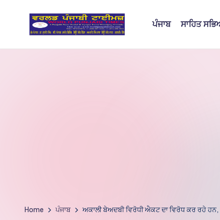
ਪੰਜਾਬ
ਸਾਹਿਤ ਸਭ
Skip
to
W
content
o
rl
d
P
u
nj
a
bi
Home
ਪੰਜਾਬ
ਅਕਾਲੀ ਬੇਅਦਬੀ ਵਿਰੋਧੀ ਐਕਟ ਦਾ ਵਿਰੋਧ ਕਰ ਰਹੇ ਹਨ, ਕਿਉ