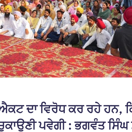
ਕਟ ਦਾ ਵਿਰੋਧ ਕਰ ਰਹੇ ਹਨ, ਕਿਉ
 ਚੁਕਾਉਣੀ ਪਵੇਗੀ : ਭਗਵੰਤ ਸਿੰਘ