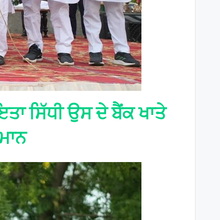
ਇਤਾ ਸਿੱਧੀ ਉਸ ਦੇ ਬੈਂਕ ਖਾਤੇ
 ਮਾਨ