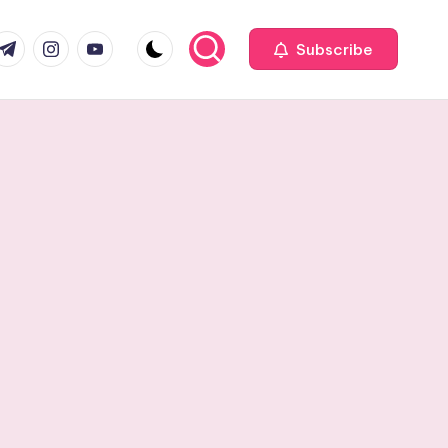
com
r.com
.me
instagram.com
youtube.com
Subscribe