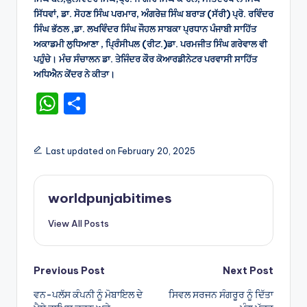
ਸਿੱਧਵਾਂ, ਡਾ. ਸੋਹਣ ਸਿੰਘ ਪਰਮਾਰ, ਅੰਗਰੇਜ਼ ਸਿੰਘ ਬਰਾੜ (ਸੱਰੀ) ਪ੍ਰੋ. ਰਵਿੰਦਰ
ਸਿੰਘ ਭੱਠਲ ,ਡਾ. ਲਖਵਿੰਦਰ ਸਿੰਘ ਜੌਹਲ ਸਾਬਕਾ ਪ੍ਰਧਾਨ ਪੰਜਾਬੀ ਸਾਹਿੱਤ
ਅਕਾਡਮੀ ਲੁਧਿਆਣਾ , ਪ੍ਰਿੰਸੀਪਲ (ਰੀਟ.)ਡਾ. ਪਰਮਜੀਤ ਸਿੰਘ ਗਰੇਵਾਲ ਵੀ
ਪਹੁੰਚੇ। ਮੰਚ ਸੰਚਾਲਨ ਡਾ. ਤੇਜਿੰਦਰ ਕੌਰ ਕੋਆਰਡੀਨੇਟਰ ਪਰਵਾਸੀ ਸਾਹਿੱਤ
ਅਧਿਐਨ ਕੇਂਦਰ ਨੇ ਕੀਤਾ।
W
S
h
h
a
ar
Last updated on February 20, 2025
ts
e
A
worldpunjabitimes
p
View All Posts
p
Post
Previous Post
Next Post
ਵਨ-ਪਲੱਸ ਕੰਪਨੀ ਨੂੰ ਮੋਬਾਇਲ ਦੇ
ਸਿਵਲ ਸਰਜਨ ਸੰਗਰੂਰ ਨੂੰ ਦਿੱਤਾ
navigation