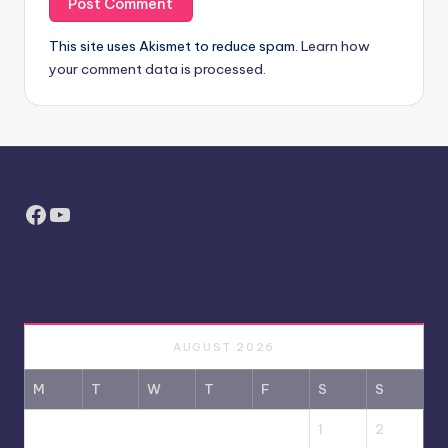
This site uses Akismet to reduce spam.
Learn how
your comment data is processed.
Facebook
YouTube
AUGUST 2026
M
T
W
T
F
S
S
1
2