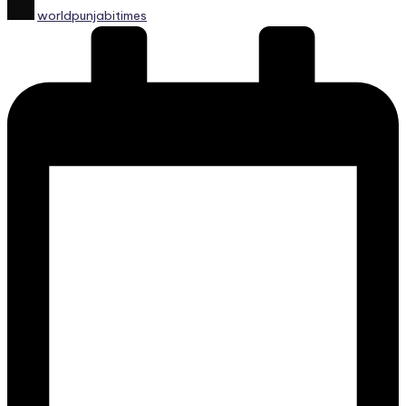
Posted
worldpunjabitimes
by