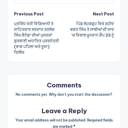
Post
Previous Post
Next Post
ਪ੍ਰਸਿੱਧ ਖੇਤੀ ਵਿਗਿਆਨੀ ਤੇ
ਪਿੰਡ ਲੋਹਗਡ਼੍ਹ ਵਿਖੇ ਸ਼ਹੀਦ
navigation
ਸਾਹਿਤਕਾਰ ਸਰਦਾਰ ਤਰਲੋਕ
ਭਗਤ ਸਿੰਘ ਤੇ ਸਾਥੀਆਂ ਦੀ ਯਾਦ
ਸਿੰਘ ਕੈਨੇਡਾ ਦੀਆਂ ਪੁਸਤਕਾਂ
‘ਚ ਵਿਸ਼ਾਲ ਖ਼ੂਨਦਾਨ ਕੈਂਪ 23 ਨੂੰ
ਗੁਰਬਾਣੀ ਅਧਾਰਿਤ ਪ੍ਰਸ਼ਨੋਤਰੀ
(ਭਾਗ ਪਹਿਲਾ ਅਤੇ ਦੂਜਾ)
ਰਿਲੀਜ਼
Comments
No comments yet. Why don’t you start the discussion?
Leave a Reply
Your email address will not be published.
Required fields
are marked
*