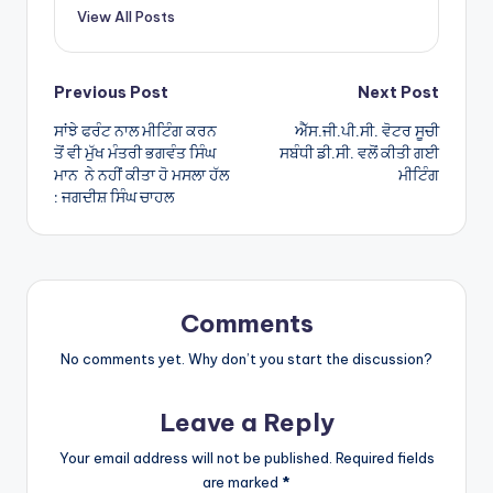
p
View All Posts
p
Post
Previous Post
Next Post
ਸਾਂਝੇ ਫਰੰਟ ਨਾਲ ਮੀਟਿੰਗ ਕਰਨ
ਐੱਸ.ਜੀ.ਪੀ.ਸੀ. ਵੋਟਰ ਸੂਚੀ
navigation
ਤੋਂ ਵੀ ਮੁੱਖ ਮੰਤਰੀ ਭਗਵੰਤ ਸਿੰਘ
ਸਬੰਧੀ ਡੀ.ਸੀ. ਵਲੋਂ ਕੀਤੀ ਗਈ
ਮਾਨ ਨੇ ਨਹੀਂ ਕੀਤਾ ਹੋ ਮਸਲਾ ਹੱਲ
ਮੀਟਿੰਗ
: ਜਗਦੀਸ਼ ਸਿੰਘ ਚਾਹਲ
Comments
No comments yet. Why don’t you start the discussion?
Leave a Reply
Your email address will not be published.
Required fields
are marked
*