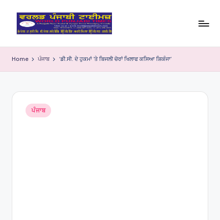
Skip
to
W
content
o
Home
ਪੰਜਾਬ
‘ਡੀ.ਸੀ. ਦੇ ਹੁਕਮਾਂ ’ਤੇ ਬਿਜਲੀ ਚੋਰਾਂ ਖਿਲਾਫ ਕਸਿਆ ਸ਼ਿਕੰਜਾ’
rl
d
P
Posted
ਪੰਜਾਬ
in
u
nj
a
bi
Ti
m