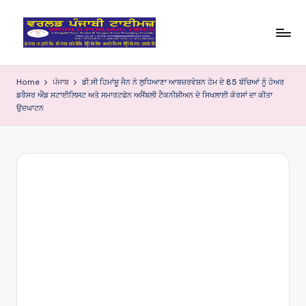
Skip
to
W
content
o
Home
ਪੰਜਾਬ
ਡੀ.ਸੀ ਹਿਮਾਂਸ਼ੂ ਜੈਨ ਨੇ ਲੁਧਿਆਣਾ ਆਬਜ਼ਰਵੇਸ਼ਨ ਹੋਮ ਦੇ 85 ਬੱਚਿਆਂ ਨੂੰ ਹੇਅਰ
ਡਰੈਸਰ ਐਂਡ ਸਟਾਈਲਿਸਟ ਅਤੇ ਸਮਾਰਟਫੋਨ ਅਸੈਂਬਲੀ ਟੈਕਨੀਸ਼ੀਅਨ ਦੇ ਸਿਖਲਾਈ ਕੋਰਸਾਂ ਦਾ ਕੀਤਾ
rl
ਉਦਘਾਟਨ
d
P
u
nj
a
bi
Ti
m