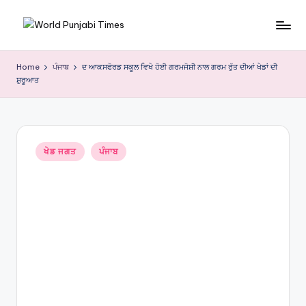
Skip
W
to
content
o
Home
ਪੰਜਾਬ
ਦ ਆਕਸਫੋਰਡ ਸਕੂਲ ਵਿਖੇ ਹੋਈ ਗਰਮਜੋਸ਼ੀ ਨਾਲ ਗਰਮ ਰੁੱਤ ਦੀਆਂ ਖੇਡਾਂ ਦੀ
ਸ਼ੁਰੂਆਤ
rl
d
P
Posted
u
ਖੇਡ ਜਗਤ
ਪੰਜਾਬ
in
nj
a
bi
Ti
m
e