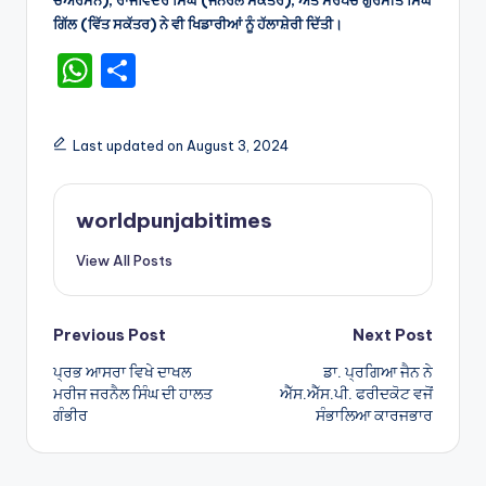
ਗਿੱਲ (ਵਿੱਤ ਸਕੱਤਰ) ਨੇ ਵੀ ਖਿਡਾਰੀਆਂ ਨੂੰ ਹੱਲਾਸ਼ੇਰੀ ਦਿੱਤੀ।
W
S
h
h
a
ar
Last updated on August 3, 2024
ts
e
A
worldpunjabitimes
p
View All Posts
p
Post
Previous Post
Next Post
ਪ੍ਰਭ ਆਸਰਾ ਵਿਖੇ ਦਾਖਲ
ਡਾ. ਪ੍ਰਗਿਆ ਜੈਨ ਨੇ
navigation
ਮਰੀਜ ਜਰਨੈਲ ਸਿੰਘ ਦੀ ਹਾਲਤ
ਐੱਸ.ਐੱਸ.ਪੀ. ਫਰੀਦਕੋਟ ਵਜੋਂ
ਗੰਭੀਰ
ਸੰਭਾਲਿਆ ਕਾਰਜਭਾਰ