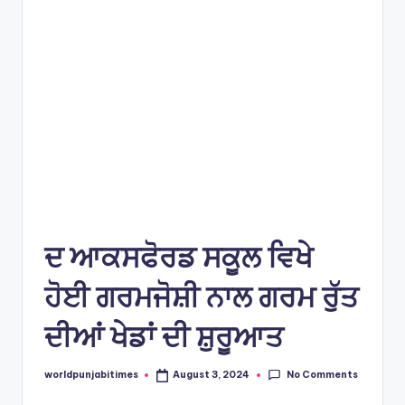
s
ਦ ਆਕਸਫੋਰਡ ਸਕੂਲ ਵਿਖੇ
ਹੋਈ ਗਰਮਜੋਸ਼ੀ ਨਾਲ ਗਰਮ ਰੁੱਤ
ਦੀਆਂ ਖੇਡਾਂ ਦੀ ਸ਼ੁਰੂਆਤ
No Comments
worldpunjabitimes
August 3, 2024
Posted
by