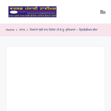
Skip
to
W
content
o
Home
ਪੰਜਾਬ
ਨੌਜਵਾਨਾਂ ਲਈ ਰਾਹ ਦਿਸੇਰਾ ਪੀ.ਏ.ਯੂ. ਲੁਧਿਆਣਾ – ਬ੍ਰਿਗੇਡੀਅਰ ਚੀਮਾ
rl
d
P
u
nj
a
bi
Ti
m