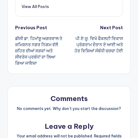
p
View All Posts
p
Post
Previous Post
Next Post
ਡੀਸੀ ਡਾ. ਹਿਮਾਂਸ਼ੂ ਅਗਰਵਾਲ ਤੇ
ਪੀ.ਏ.ਯੂ. ਵਿਖੇ ਫੈਕਲਟੀ ਵਿਕਾਸ
navigation
ਕਮਿਸ਼ਨਰ ਨਗਰ ਨਿਗਮ ਵੱਲੋਂ
ਪ੍ਰੋਗਰਾਮ ਦੌਰਾਨ ਏ ਆਈ ਅਤੇ
ਸ਼ਹਿਰ ਦੀਆਂ ਸੜਕਾਂ ਅਤੇ
ਹੋਰ ਵਿਸ਼ਿਆਂ ਸੰਬੰਧੀ ਚਰਚਾ ਹੋਈ
ਸੀਵਰੇਜ ਪ੍ਰਬੰਧਾਂ ਦਾ ਲਿਆ
ਗਿਆ ਜਾਇਜ਼ਾ
Comments
No comments yet. Why don’t you start the discussion?
Leave a Reply
Your email address will not be published.
Required fields