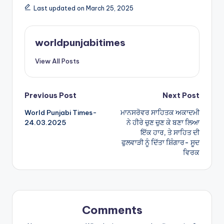
a
ar
Last updated on March 25, 2025
ts
e
A
worldpunjabitimes
p
View All Posts
p
Post
Previous Post
Next Post
World Punjabi Times-
ਮਾਨਸਰੋਵਰ ਸਾਹਿਤਕ ਅਕਾਦਮੀ
navigation
24.03.2025
ਨੇ ਹੀਰੇ ਚੁਣ ਚੁਣ ਕੇ ਬਣਾ ਲਿਆ
ਇੱਕ ਹਾਰ, ਤੇ ਸਾਹਿਤ ਦੀ
ਫੁਲਵਾੜੀ ਨੂੰ ਦਿੱਤਾ ਸ਼ਿੰਗਾਰ- ਸੂਦ
ਵਿਰਕ
Comments