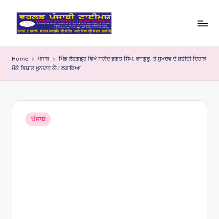
Skip
to
W
content
o
Home
ਪੰਜਾਬ
ਪਿੰਡ ਲੋਹਗਡ਼੍ਹ ਵਿਖੇ ਸ਼ਹੀਦ ਭਗਤ ਸਿੰਘ, ਰਜਗੁਰੂ, ਤੇ ਸੁਖਦੇਵ ਦੇ ਸ਼ਹੀਦੀ ਦਿਹਾੜੇ
ਮੌਕੇ ਵਿਸ਼ਾਲ ਖ਼ੂਨਦਾਨ ਕੈਂਪ ਲਗਾਇਆ
rl
d
P
Posted
u
ਪੰਜਾਬ
in
nj
a
bi
Ti
m