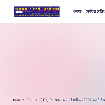
ਪੰਜਾਬ
ਸਾਹਿਤ ਸਭ
Skip
to
W
content
o
rl
d
P
u
nj
a
bi
Home
ਪੰਜਾਬ
ਪੀ.ਏ.ਯੂ. ਦੇ ਕਿਸਾਨ ਕਲੱਬ ਦੀ ਮਾਸਿਕ ਮੀਟਿੰਗ ਵਿਚ ਹੋਈਆ