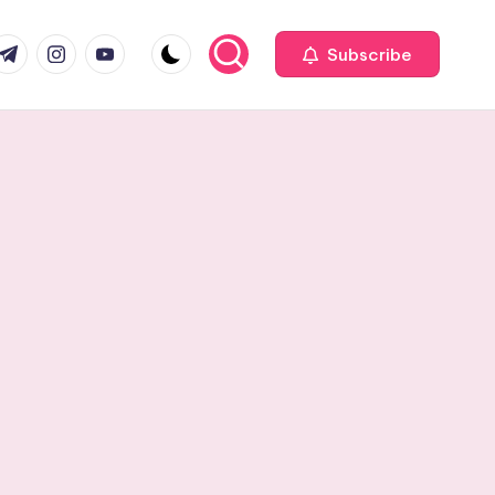
com
r.com
.me
instagram.com
youtube.com
Subscribe