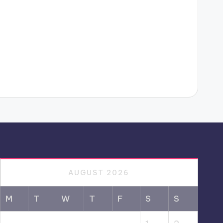
AUGUST 2026
M
T
W
T
F
S
S