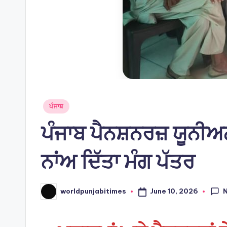
Posted
ਪੰਜਾਬ
in
ਪੰਜਾਬ ਪੈਨਸ਼ਨਰਜ਼ ਯੂਨੀਅਨ
ਨਾਂਅ ਦਿੱਤਾ ਮੰਗ ਪੱਤਰ
June 10, 2026
worldpunjabitimes
Posted
by