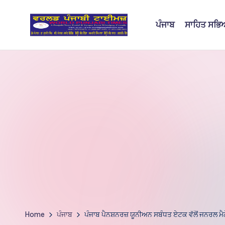
ਪੰਜਾਬ
ਸਾਹਿਤ ਸਭ
Skip
to
W
content
o
rl
d
P
u
nj
a
bi
Home
ਪੰਜਾਬ
ਪੰਜਾਬ ਪੈਨਸ਼ਨਰਜ਼ ਯੂਨੀਅਨ ਸਬੰਧਤ ਏਟਕ ਵੱਲੋਂ ਜਨਰਲ ਮੈਨੇ