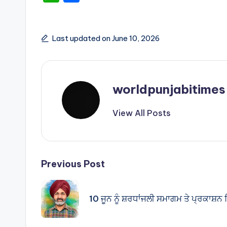
h
h
a
ar
ts
e
Last updated on June 10, 2026
A
p
p
worldpunjabitimes
View All Posts
Post
Previous Post
navigation
10 ਜੂਨ ਨੂੰ ਸ਼ਰਧਾਂਜਲੀ ਸਮਾਗਮ ਤੇ ਪ੍ਰਕਾਸ਼ਨ