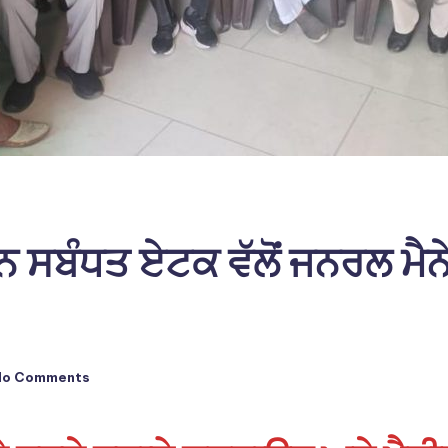
 ਸਬੰਧਤ ਏਟਕ ਵੱਲੋਂ ਜਨਰਲ ਮੈਨੇਜ
No Comments