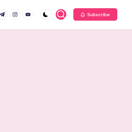
com
r.com
.me
instagram.com
youtube.com
Subscribe