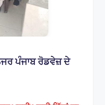
ਰ ਪੰਜਾਬ ਰੋਡਵੇਜ਼ ਦੇ