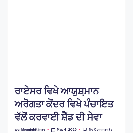
e
s
ਰਾਏਸਰ ਵਿਖੇ ਆਯੁਸ਼਼ਮਾਨ
ਅਰੋਗਤਾ ਕੇਂਦਰ ਵਿਖੇ ਪੰਚਾਇਤ
ਵੱਲੋਂ ਕਰਵਾਈ ਸ਼ੈੱਡ ਦੀ ਸੇਵਾ
No Comments
worldpunjabitimes
May 4, 2025
Posted