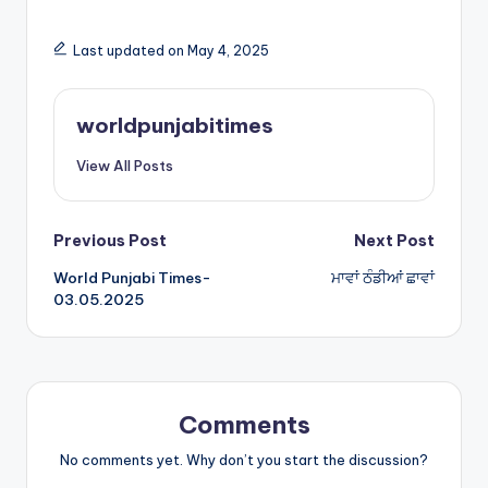
h
h
a
ar
Last updated on May 4, 2025
ts
e
A
worldpunjabitimes
p
View All Posts
p
Post
Previous Post
Next Post
World Punjabi Times-
ਮਾਵਾਂ ਠੰਡੀਆਂ ਛਾਵਾਂ
navigation
03.05.2025
Comments
No comments yet. Why don’t you start the discussion?