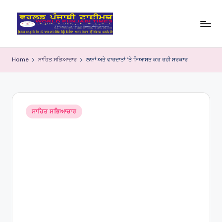
Skip
to
W
content
o
Home
ਸਾਹਿਤ ਸਭਿਆਚਾਰ
ਲਾਸ਼ਾਂ ਅਤੇ ਵਾਰਦਾਤਾਂ ‘ਤੇ ਸਿਆਸਤ ਕਰ ਰਹੀ ਸਰਕਾਰ
rl
d
P
Posted
ਸਾਹਿਤ ਸਭਿਆਚਾਰ
in
u
nj
a
bi
Ti
m