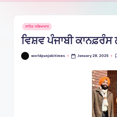
Ti
m
e
Posted
ਸਾਹਿਤ ਸਭਿਆਚਾਰ
in
ਵਿਸ਼ਵ ਪੰਜਾਬੀ ਕਾਨਫ਼ਰੰਸ ਲ
s
January 28, 2025
worldpunjabitimes
Posted
by