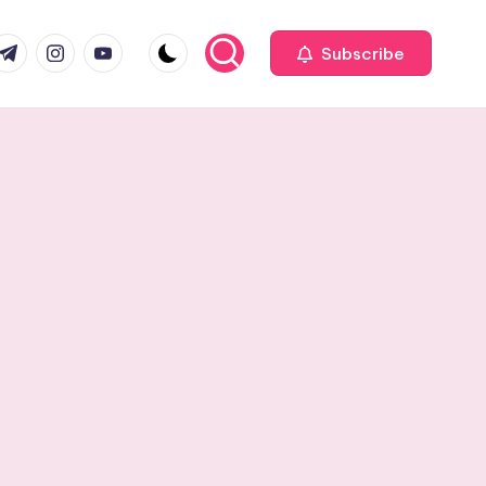
com
r.com
.me
instagram.com
youtube.com
Subscribe