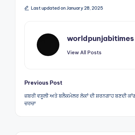
a
ar
ts
e
Last updated on January 28, 2025
A
p
p
worldpunjabitimes
View All Posts
Post
Previous Post
ਜ਼ਬਰੀ ਵਸੂਲੀ ਅਤੇ ਬਲੈਕਮੇਲਰ ਲੋਕਾਂ ਦੀ ਸ਼ਰਨਗਾਹ ਬਣਦੀ ਕਾਂਗਰ
navigation
ਚਰਚਾ