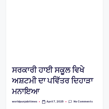
e
s
ਸਰਕਾਰੀ ਹਾਈ ਸਕੂਲ ਵਿਖੇ
ਅਸ਼ਟਮੀ ਦਾ ਪਵਿੱਤਰ ਦਿਹਾੜਾ
ਮਨਾਇਆ
No Comments
worldpunjabitimes
April 7, 2025
Posted
by