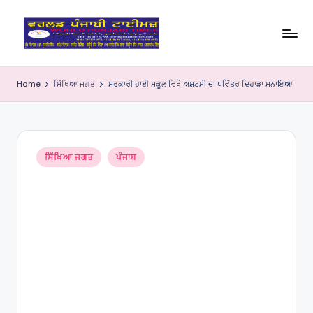
Skip
to
W
content
o
Home
ਸਿੱਖਿਆ ਜਗਤ
ਸਰਕਾਰੀ ਹਾਈ ਸਕੂਲ ਵਿਖੇ ਅਸ਼ਟਮੀ ਦਾ ਪਵਿੱਤਰ ਦਿਹਾੜਾ ਮਨਾਇਆ
rl
d
P
Posted
ਸਿੱਖਿਆ ਜਗਤ
ਪੰਜਾਬ
in
u
nj
a
bi
Ti
m