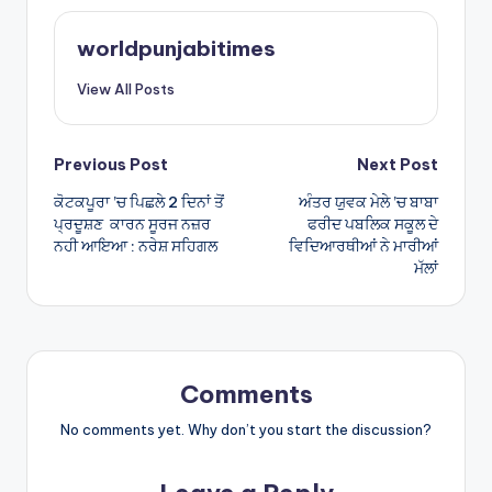
ts
e
A
worldpunjabitimes
p
View All Posts
p
Post
Previous Post
Next Post
ਕੋਟਕਪੂਰਾ ’ਚ ਪਿਛਲੇ 2 ਦਿਨਾਂ ਤੋਂ
ਅੰਤਰ ਯੁਵਕ ਮੇਲੇ ’ਚ ਬਾਬਾ
navigation
ਪ੍ਰਦੂਸ਼ਣ ਕਾਰਨ ਸੂਰਜ ਨਜ਼ਰ
ਫਰੀਦ ਪਬਲਿਕ ਸਕੂਲ ਦੇ
ਨਹੀ ਆਇਆ : ਨਰੇਸ਼ ਸਹਿਗਲ
ਵਿਦਿਆਰਥੀਆਂ ਨੇ ਮਾਰੀਆਂ
ਮੱਲਾਂ
Comments
No comments yet. Why don’t you start the discussion?