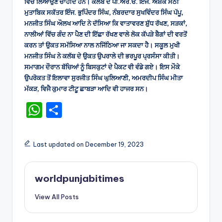
ਵਿੱਚ ਲਿਆਉਣੇ ਚਾਹੀਦੇ ਹਨ। ਕਲੱਬ ਦੇ ਪੀ.ਅਰ.ਓ. ਇੰਜ. ਅਸ਼ੋਕ ਸੇਠੀ
ਮੁਤਾਬਿਕ ਸਕੱਤਰ ਇੰਜ. ਭੁਪਿੰਦਰ ਸਿੰਘ, ਨੰਬਰਦਾਰ ਸੁਖਵਿੰਦਰ ਸਿੰਘ ਪੱਪੂ,
ਮਨਜੀਤ ਸਿੰਘ ਔਲਖ ਆਦਿ ਨੇ ਦੱਸਿਆ ਕਿ ਵਾਤਾਵਰਣ ਸ਼ੁੱਧ ਰੱਖਣ, ਸੜਕਾਂ,
ਨਾਲੀਆਂ ਵਿੱਚ ਗੰਦ ਨਾ ਪੈਣ ਦੀ ਇੱਛਾ ਰੱਖਣ ਵਾਲੇ ਲੋਕ ਕੱਪੜੇ ਬੈਗਾਂ ਦੀ ਵਰਤੋਂ
ਕਰਨ ਤਾਂ ਉਕਤ ਸਮੱਸਿਆ ਨਾਲ ਨਜਿੱਠਿਆ ਜਾ ਸਕਦਾ ਹੈ। ਸਕੂਲ ਮੁਖੀ
ਮਨਜੀਤ ਸਿੰਘ ਨੇ ਕਲੱਬ ਦੇ ਉਕਤ ਉਪਰਾਲੇ ਦੀ ਭਰਪੂਰ ਪ੍ਰਸੰਸਾ ਕੀਤੀ।
ਸਮਾਗਮ ਦੌਰਾਨ ਬੱਚਿਆਂ ਨੂੰ ਬਿਸਕੁਟਾਂ ਦੇ ਪੈਕਟ ਵੀ ਵੰਡੇ ਗਏ। ਇਸ ਮੌਕੇ
ਉਪਰੋਕਤ ਤੋਂ ਇਲਾਵਾ ਸੁਰਜੀਤ ਸਿੰਘ ਘੁਲਿਆਣੀ, ਅਮਰਦੀਪ ਸਿੰਘ ਮੀਤਾ
ਮੱਕੜ, ਵਿਜੈ ਕੁਮਾਰ ਟੀਟੂ ਛਾਬੜਾ ਆਦਿ ਵੀ ਹਾਜਰ ਸਨ।
W
S
h
h
a
ar
Last updated on December 19, 2023
ts
e
A
worldpunjabitimes
p
View All Posts
p