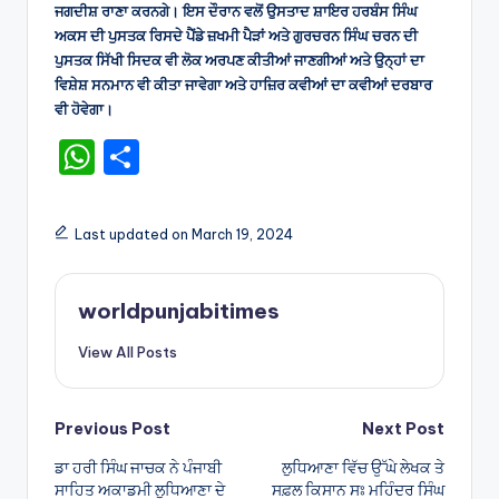
ਜਗਦੀਸ਼ ਰਾਣਾ ਕਰਨਗੇ। ਇਸ ਦੌਰਾਨ ਵਲੋਂ ਉਸਤਾਦ ਸ਼ਾਇਰ ਹਰਬੰਸ ਸਿੰਘ
ਅਕਸ ਦੀ ਪੁਸਤਕ ਰਿਸਦੇ ਪੈਂਡੇ ਜ਼ਖਮੀ ਪੈੜਾਂ ਅਤੇ ਗੁਰਚਰਨ ਸਿੰਘ ਚਰਨ ਦੀ
ਪੁਸਤਕ ਸਿੱਖੀ ਸਿਦਕ ਵੀ ਲੋਕ ਅਰਪਣ ਕੀਤੀਆਂ ਜਾਣਗੀਆਂ ਅਤੇ ਉਨ੍ਹਾਂ ਦਾ
ਵਿਸ਼ੇਸ਼ ਸਨਮਾਨ ਵੀ ਕੀਤਾ ਜਾਵੇਗਾ ਅਤੇ ਹਾਜ਼ਿਰ ਕਵੀਆਂ ਦਾ ਕਵੀਆਂ ਦਰਬਾਰ
ਵੀ ਹੋਵੇਗਾ।
W
S
h
h
a
ar
Last updated on March 19, 2024
ts
e
A
worldpunjabitimes
p
View All Posts
p
Post
Previous Post
Next Post
ਡਾ ਹਰੀ ਸਿੰਘ ਜਾਚਕ ਨੇ ਪੰਜਾਬੀ
ਲੁਧਿਆਣਾ ਵਿੱਚ ਉੱਘੇ ਲੇਖਕ ਤੇ
navigation
ਸਾਹਿਤ ਅਕਾਡਮੀ ਲੁਧਿਆਣਾ ਦੇ
ਸਫ਼ਲ ਕਿਸਾਨ ਸਃ ਮਹਿੰਦਰ ਸਿੰਘ