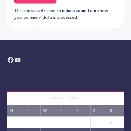
This site uses Akismet to reduce spam.
Learn how
your comment data is processed.
Facebook
YouTube
AUGUST 2026
M
T
W
T
F
S
S
1
2