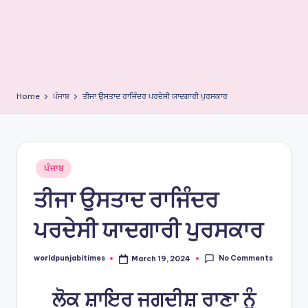
e
s
Home
ਪੰਜਾਬ
ਤੀਜਾ ਉਸਤਾਦ ਰਾਜਿੰਦਰ ਪਰਦੇਸੀ ਯਾਦਗਾਰੀ ਪੁਰਸਕਾਰ
Posted
ਪੰਜਾਬ
in
ਤੀਜਾ ਉਸਤਾਦ ਰਾਜਿੰਦਰ
ਪਰਦੇਸੀ ਯਾਦਗਾਰੀ ਪੁਰਸਕਾਰ
No Comments
worldpunjabitimes
March 19, 2024
Posted
by
ਲੋਕ ਸ਼ਾਇਰ ਜਗਦੀਸ਼ ਰਾਣਾ ਨੂੰ