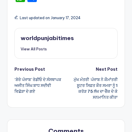
h
h
a
ar
Last updated on January 17, 2024
ts
e
A
worldpunjabitimes
p
View All Posts
p
Post
Previous Post
Next Post
‘ਸ਼ੇਰੇ ਪੰਜਾਬ’ ਰੇਡੀਓ ਦੇ ਸੰਸਥਾਪਕ
ਮੁੱਖ ਮੰਤਰੀ ਪੰਜਾਬ ਨੇ ਕੌਮਾਂਤਰੀ
navigation
ਅਜੀਤ ਸਿੰਘ ਬਾਧ ਸਦੀਵੀ
ਸ਼ੂਟਰ ਸਿਫ਼ਤ ਕੌਰ ਸਮਰਾ ਨੂੰ 1
ਵਿਛੋੜਾ ਦੇ ਗਏ
ਕਰੋੜ 75 ਲੱਖ ਦਾ ਚੈੱਕ ਦੇ ਕੇ
ਸਨਮਾਨਿਤ ਕੀਤਾ
Comments