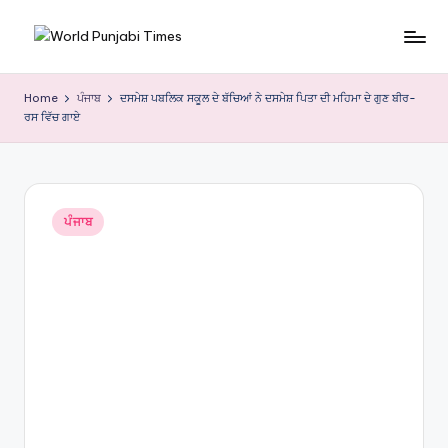
Skip
W
to
content
o
Home
ਪੰਜਾਬ
ਦਸਮੇਸ਼ ਪਬਲਿਕ ਸਕੂਲ ਦੇ ਬੱਚਿਆਂ ਨੇ ਦਸਮੇਸ਼ ਪਿਤਾ ਦੀ ਮਹਿਮਾ ਦੇ ਗੁਣ ਬੀਰ-
ਰਸ ਵਿੱਚ ਗਾਏ
rl
d
P
Posted
u
ਪੰਜਾਬ
in
nj
a
bi
Ti
m
e