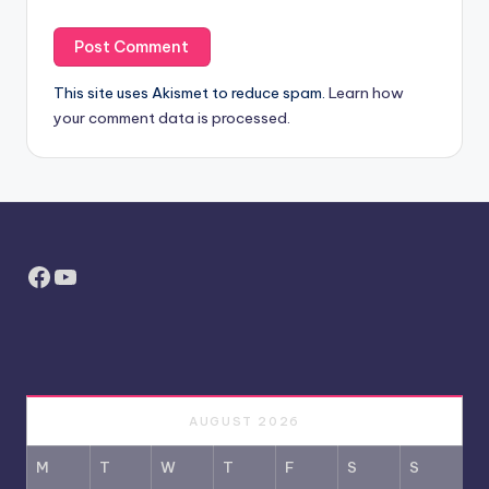
This site uses Akismet to reduce spam.
Learn how
your comment data is processed.
Facebook
YouTube
AUGUST 2026
M
T
W
T
F
S
S