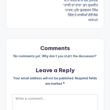
ਖਾਨ ਖਰਲ ਬਾਰੇ ਖੋਜ ਪੁਸਤਕ
“ਰਾਵੀ ਦਾ ਰਾਠ” ਡਾਃ ਸੁਰਜੀਤ
ਪਾਤਰ,ਪ੍ਰੋਃ ਗੁਰਭਜਨ ਸਿੰਘ
ਗਿੱਲ ਤੇ ਸਾਥੀਆਂ ਵੱਲੋਂ ਲੋਕ
ਅਰਪਨ
Comments
No comments yet. Why don’t you start the discussion?
Leave a Reply
Your email address will not be published.
Required fields
are marked
*