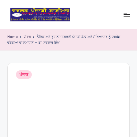
Skip
to
W
content
o
Home
ਪੰਜਾਬ
ਨੈਤਿਕ ਅਤੇ ਰੁਹਾਨੀ ਜਾਗਰਤੀ ਪੰਜਾਬੀ ਬੋਲੀ ਅਤੇ ਸੱਭਿਆਚਾਰ ਨੂੰ ਦਰਪੇਸ਼
ਚੁਣੌਤੀਆਂ ਦਾ ਸਮਾਧਾਨ — ਡਾ. ਸਵਰਾਜ ਸਿੰਘ
rl
d
P
Posted
u
ਪੰਜਾਬ
in
nj
a
bi
Ti
m