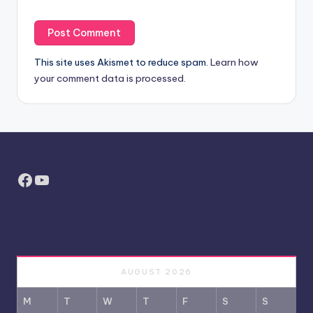
This site uses Akismet to reduce spam.
Learn how
your comment data is processed.
Facebook
YouTube
AUGUST 2026
M
T
W
T
F
S
S