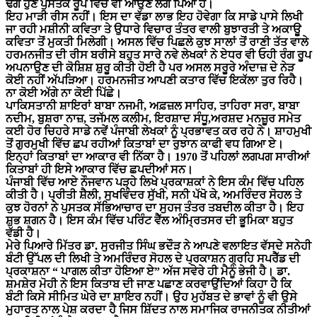
ਢੰਗ ਹੁਣ ਪੁਸਤਕ ਰੂਪ ਵਿੱਚ ਵੀ ਆਉਣ ਲੱਗ ਪਿਆ ਹੈ।
ਇਹ ਮਾੜੀ ਰੀਸ ਨਹੀਂ। ਇਸ ਦਾ ਵੱਡਾ ਲਾਭ ਇਹ ਹੋਵੇਗਾ ਕਿ ਸਾਡੇ ਪਾਸੇ ਲਿਖੀ
ਜਾ ਰਹੀ ਮਸ਼ੀਨੀ ਕਵਿਤਾ ਤੇ ਉਧਾਰੇ ਵਿਚਾਰ ਤੰਤਰ ਵਾਲੀ ਬੁਝਾਰਤੀ ਤੇ ਅਕਾਊ
ਕਵਿਤਾ ਤੋਂ ਮੁਕਤੀ ਮਿਲੇਗੀ। ਅਸਲ ਵਿੱਚ ਪਿਛਲੇ ਕੁਝ ਸਾਲਾਂ ਤੋਂ ਰਾਣੀ ਤੱਤ ਵਾਲੇ
ਹਰਮਨਜੀਤ ਦੀ ਰੀਸ ਬਰੀਸੇ ਬਹੁਤ ਸਾਰੇ ਨਵੇ ਲੇਖਕਾਂ ਨੇ ਏਧਰ ਵੀ ਓਹੀ ਰੰਗ ਰੂਪ
ਅਪਨਾਉਣ ਦੀ ਕੋਸ਼ਿਸ਼ ਸ਼ੁਰੂ ਕੀਤੀ ਹੋਈ ਹੈ ਪਰ ਅਸਲ ਸਰੂਰੇ ਅੰਦਾਜ਼ ਦੇ ਨੇੜ
ਕੋਈ ਨਹੀਂ ਅੱਪੜਿਆ। ਹਰਮਨਜੀਤ ਆਪਣੀ ਕਤਾਰ ਵਿੱਚ ਇਕੱਲਾ ਤੁਰ ਰਿਹੈ।
ਨਾ ਕੋਈ ਅੱਗੇ ਨਾ ਕੋਈ ਪਿੱਛੇ।
ਪਾਕਿਸਤਾਨੀ ਸ਼ਾਇਰਾਂ ਬਾਬਾ ਨਜਮੀ, ਅਫ਼ਜ਼ਲ ਸਾਹਿਰ, ਤਾਹਿਰਾ ਸਰਾ, ਬਾਬਾ
ਨਦੀਮ, ਬੁਸ਼ਰਾ ਨਾਜ਼, ਤਜੱਮਲ ਕਲੀਮ, ਇਰਸ਼ਾਦ ਸੰਧੂ,ਅਰਸ਼ਦ ਮਨਜ਼ੂਰ ਸਮੇਤ
ਕਈ ਹੋਰ ਚਿਹਰੇ ਸਾਡੇ ਨਵੇਂ ਪੰਜਾਬੀ ਲੇਖਕਾਂ ਨੂੰ ਪ੍ਰਭਾਵਤ ਕਰ ਰਹੇ ਨੇ। ਸ਼ਾਹਮੁਖੀ
ਤੋਂ ਗੁਰਮੁਖੀ ਵਿੱਚ ਛਪ ਰਹੀਆਂ ਕਿਤਾਬਾਂ ਦਾ ਰੁਝਾਨ ਕਾਫੀ ਵਧ ਗਿਆ ਏ।
ਇਨ੍ਹਾਂ ਕਿਤਾਬਾਂ ਦਾ ਆਕਾਰ ਵੀ ਨਿੱਕਾ ਹੈ। 1970 ਤੋਂ ਪਹਿਲਾਂ ਲਗਪਗ ਸਾਰੀਆਂ
ਕਿਤਾਬਾਂ ਹੀ ਇਸੇ ਆਕਾਰ ਵਿੱਚ ਛਪਦੀਆਂ ਸਨ।
ਪੰਜਾਬੀ ਵਿੱਚ ਆਏ ਨੌਜਵਾਨ ਪੜ੍ਹੇ ਲਿਖੇ ਪ੍ਰਕਾਸ਼ਕਾਂ ਨੇ ਇਸ ਕੰਮ ਵਿੱਚ ਪਹਿਲ
ਕੀਤੀ ਹੈ। ਪ੍ਰੀਤੀ ਸ਼ੈਲੀ, ਸੁਖਵਿੰਦਰ ਸੁੱਖੀ, ਸਨੀ ਪੱਖੋ ਕੇ, ਅਮਰਿੰਦਰ ਸੋਹਲ ਤੇ
ਕੁਝ ਹੋਰਨਾਂ ਨੇ ਪੁਸਤਕ ਸੱਭਿਆਚਾਰ ਦਾ ਸੁਹਜ ਤੰਤਰ ਤਬਦੀਲ ਕੀਤਾ ਹੈ। ਇਹ
ਸ਼ੁਭ ਸ਼ਗਨ ਹੈ। ਇਸ ਕੰਮ ਵਿੱਚ ਪਰਿੰਟ ਵੈੱਲ ਅੰਮ੍ਰਿਤਸਰ ਦੀ ਭੂਮਿਕਾ ਬਹੁਤ
ਵੱਡੀ ਹੈ।
ਮੇਰੇ ਪਿਆਰੇ ਮਿੱਤਰ ਡਾ. ਸੁਰਜੀਤ ਸਿੰਘ ਭਦੌੜ ਨੇ ਆਪਣੇ ਵਲਾਇਤ ਵੱਸਦੇ ਸਨੇਹੀ
ਬੰਟੀ ਉੱਪਲ ਦੀ ਲਿਖੀ ਤੇ ਅਮਰਿੰਦਰ ਸੋਹਲ ਦੇ ਪ੍ਰਕਾਸ਼ਨ ਗ੍ਰਹਿ ਸਪਰੈੱਡ ਦੀ
ਪ੍ਰਕਾਸ਼ਨਾ “ ਪਾਗਲ ਕੀਤਾ ਹੋਇਆ ਏ” ਅੱਜ ਸਵੇਰੇ ਹੀ ਮੈਨੂੰ ਭੇਜੀ ਹੈ। ਡਾ.
ਸ਼ਮਸ਼ੇਰ ਮੋਹੀ ਨੇ ਇਸ ਕਿਤਾਬ ਦੀ ਜਾਣ ਪਛਾਣ ਕਰਵਾਉਂਦਿਆਂ ਕਿਹਾ ਹੈ ਕਿ
ਬੰਟੀ ਕਿਸੇ ਸੀਮਿਤ ਘੇਰੇ ਦਾ ਸ਼ਾਇਰ ਨਹੀਂ। ਉਹ ਮੁਹੱਬਤ ਦੇ ਭਾਵਾਂ ਨੂੰ ਵੀ ਉਸੇ
ਮੁਹਾਰਤ ਨਾਲ ਪੇਸ਼ ਕਰਦਾ ਹੈ ਜਿਸ ਸ਼ਿੱਦਤ ਨਾਲ ਸਮਾਜਿਕ ਰਾਜਨੀਤਕ ਨੀਤੀਆਂ