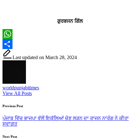
ਗੁਰਭਜਨ ਗਿੱਲ
WhatsApp
Share
Last updated on March 28, 2024
worldpunjabitimes
View All Posts
Post
Previous Post
navigation
ਪੰਜਾਬ ਵਿੱਚ ਭਾਜਪਾ ਵੱਲੋਂ ਇਕੱਲਿਆਂ ਚੋਣ ਲੜਨ ਦਾ ਰਾਜਨ ਨਾਰੰਗ ਨੇ ਕੀਤਾ
ਸਵਾਗਤ
Next Post