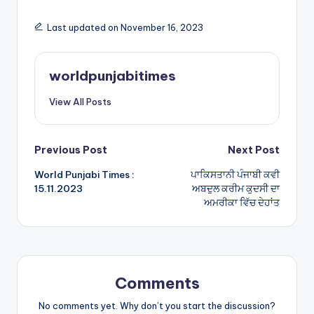
h
h
a
ar
Last updated on November 16, 2023
ts
e
A
worldpunjabitimes
p
View All Posts
p
Post
Previous Post
Next Post
World Punjabi Times :
ਪਾਕਿਸਤਾਨੀ ਪੰਜਾਬੀ ਕਵੀ
navigation
15.11.2023
ਅਬਦੁਲ ਕਰੀਮ ਕੁਦਸੀ ਦਾ
ਅਮਰੀਕਾ ਵਿੱਚ ਦੇਹਾਂਤ
Comments
No comments yet. Why don’t you start the discussion?