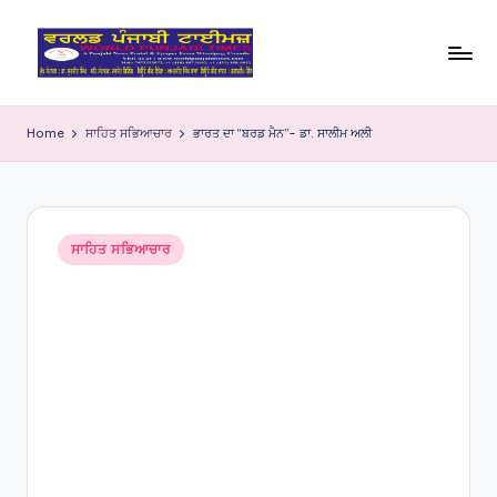
Skip
to
W
content
o
Home
ਸਾਹਿਤ ਸਭਿਆਚਾਰ
ਭਾਰਤ ਦਾ “ਬਰਡ ਮੈਨ”- ਡਾ. ਸਾਲੀਮ ਅਲੀ
rl
d
P
Posted
ਸਾਹਿਤ ਸਭਿਆਚਾਰ
in
u
nj
a
bi
Ti
m