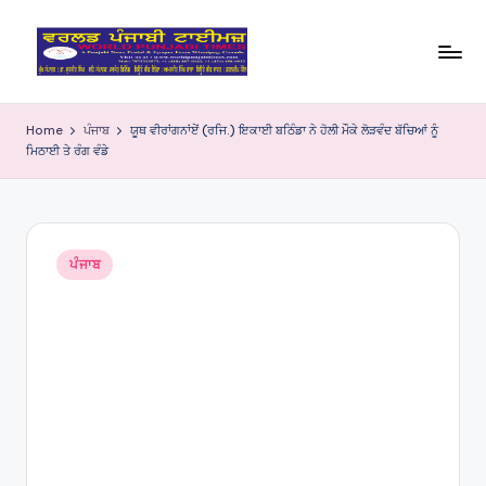
Skip
to
W
content
o
Home
ਪੰਜਾਬ
ਯੂਥ ਵੀਰਾਂਗਨਾਂਏਂ (ਰਜਿ.) ਇਕਾਈ ਬਠਿੰਡਾ ਨੇ ਹੋਲੀ ਮੌਕੇ ਲੋੜਵੰਦ ਬੱਚਿਆਂ ਨੂੰ
ਮਿਠਾਈ ਤੇ ਰੰਗ ਵੰਡੇ
rl
d
P
Posted
u
ਪੰਜਾਬ
in
nj
a
bi
Ti
m