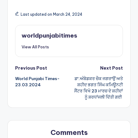
h
h
a
ar
Last updated on March 24, 2024
ts
e
A
worldpunjabitimes
p
View All Posts
p
Post
Previous Post
Next Post
World Punjabi Times-
ਡਾ.ਅੰਬੇਡਕਰ ਚੌਕ ਜਗਰਾਉਂ ਅਤੇ
navigation
23.03.2024
ਸ਼ਹੀਦ ਭਗਤ ਸਿੰਘ ਕਮਿਊਨਟੀ
ਸੈਂਟਰ ਵਿਖੇ 23 ਮਾਰਚ ਦੇ ਸ਼ਹੀਦਾਂ
ਨੂੰ ਸ਼ਰਧਾਂਜਲੀ ਦਿੱਤੀ ਗਈ
Comments