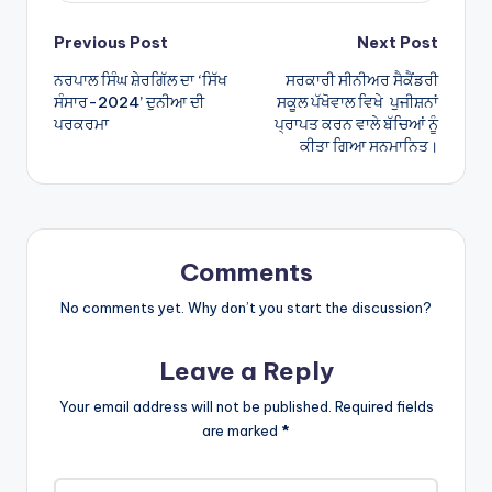
Post
Previous Post
Next Post
ਨਰਪਾਲ ਸਿੰਘ ਸ਼ੇਰਗਿੱਲ ਦਾ ‘ਸਿੱਖ
ਸਰਕਾਰੀ ਸੀਨੀਅਰ ਸੈਕੈਂਡਰੀ
navigation
ਸੰਸਾਰ-2024’ ਦੁਨੀਆ ਦੀ
ਸਕੂਲ ਪੱਖੋਵਾਲ ਵਿਖੇ ਪੁਜੀਸ਼ਨਾਂ
ਪਰਕਰਮਾ
ਪ੍ਰਾਪਤ ਕਰਨ ਵਾਲੇ ਬੱਚਿਆਂ ਨੂੰ
ਕੀਤਾ ਗਿਆ ਸਨਮਾਨਿਤ।
Comments
No comments yet. Why don’t you start the discussion?
Leave a Reply
Your email address will not be published.
Required fields
are marked
*