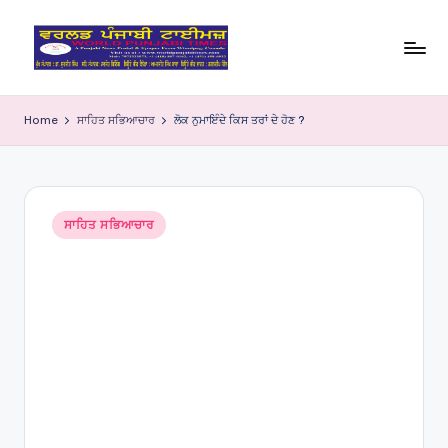
Skip
to
W
content
o
Home
ਸਾਹਿਤ ਸਭਿਆਚਾਰ
ਲੋਕ ਨੁਮਾਇੰਦੇ ਕਿਸ ਤਰਾਂ ਦੇ ਹੋਣ ?
rl
d
P
Posted
ਸਾਹਿਤ ਸਭਿਆਚਾਰ
in
u
nj
a
bi
Ti
m