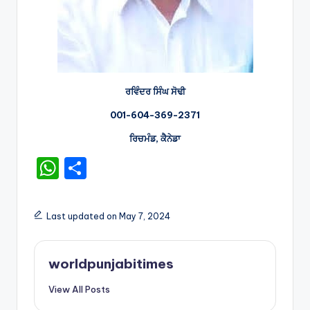
ਰਵਿੰਦਰ ਸਿੰਘ ਸੋਢੀ
001-604-369-2371
ਰਿਚਮੰਡ, ਕੈਨੇਡਾ
W
S
h
h
a
ar
Last updated on May 7, 2024
ts
e
A
worldpunjabitimes
p
View All Posts
p