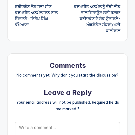
ਫਰੀਦਕੋਟ ਲੋਕ ਸਭਾ ਸੀਟ
ਕਰਮਜੀਤ ਅਨਮੋਲ ਨੂੰ ਵੱਡੀ ਲੀਡ
navigation
ਕਰਮਜੀਤ ਅਨਮੋਲ ਸ਼ਾਨ ਨਾਲ
ਨਾਲ ਜਿਤਾਉਣ ਲਈ ਹਲਕਾ
ਜਿੱਤਣਗੇ : ਸੰਦੀਪ ਸਿੰਘ
ਫਰੀਦਕੋਟ ਦੇ ਲੋਕ ਉਤਾਵਲੇ :
ਕੰਮੇਆਣਾ
ਐਡਵੋਕੇਟ ਸੰਧਵਾਂ/ਮਣੀ
ਧਾਲੀਵਾਲ
Comments
No comments yet. Why don’t you start the discussion?
Leave a Reply
Your email address will not be published.
Required fields
are marked
*