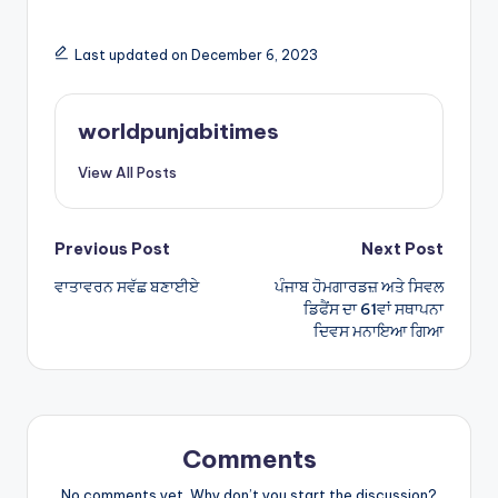
h
h
a
ar
Last updated on December 6, 2023
ts
e
A
worldpunjabitimes
p
View All Posts
p
Post
Previous Post
Next Post
ਵਾਤਾਵਰਨ ਸਵੱਛ ਬਣਾਈਏ
ਪੰਜਾਬ ਹੋਮਗਾਰਡਜ਼ ਅਤੇ ਸਿਵਲ
navigation
ਡਿਫੈਂਸ ਦਾ 61ਵਾਂ ਸਥਾਪਨਾ
ਦਿਵਸ ਮਨਾਇਆ ਗਿਆ
Comments
No comments yet. Why don’t you start the discussion?