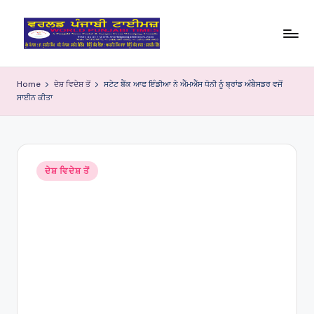
Skip
to
W
content
o
Home
ਦੇਸ਼ ਵਿਦੇਸ਼ ਤੋਂ
ਸਟੇਟ ਬੈਂਕ ਆਫ ਇੰਡੀਆ ਨੇ ਐੱਮਐੱਸ ਧੋਨੀ ਨੂੰ ਬ੍ਰਾਂਡ ਅੰਬੈਸਡਰ ਵਜੋਂ
ਸਾਈਨ ਕੀਤਾ
rl
d
P
Posted
u
ਦੇਸ਼ ਵਿਦੇਸ਼ ਤੋਂ
in
nj
a
bi
Ti
m