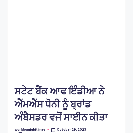
e
s
ਸਟੇਟ ਬੈਂਕ ਆਫ ਇੰਡੀਆ ਨੇ
ਐੱਮਐੱਸ ਧੋਨੀ ਨੂੰ ਬ੍ਰਾਂਡ
ਅੰਬੈਸਡਰ ਵਜੋਂ ਸਾਈਨ ਕੀਤਾ
worldpunjabitimes
October 29, 2023
Posted