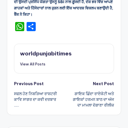
ਦੀ ਉਸਦੀ ਪ੍ਰਸਿੱਧ ਯੋਗਤਾ ਉਸਨੂੰ SBI ਨਾਲ ਗੂੰਜਦੀ ਹੈ, ਦੇਸ਼ ਭਰ ਵਿੱਚ ਆਪਣੇ
ਗਾਹਕਾਂ ਅਤੇ ਹਿੱਸੇਦਾਰਾਂ ਨਾਲ ਜੁੜਨ ਲਈ ਇੱਕ ਆਦਰਸ਼ ਵਿਕਲਪ ਬਣਾਉਂਦੀ ਹੈ,
ਬੈਂਕ ਨੇ ਕਿਹਾ।
W
S
h
h
a
ar
ts
e
worldpunjabitimes
A
View All Posts
p
p
Post
Previous Post
Next Post
ਸਫਲ ਹੋਣ ਨਿਬੜਿਆ ਰਾਸ਼ਟਰੀ
ਗਾਇਕ ਛਿੰਦਾ ਰਾਏਕੋਟੀ ਅਤੇ
navigation
ਕਾਵਿ ਸਾਗਰ ਦਾ ਕਵੀ ਦਰਬਾਰ
ਗਾਇਕਾਂ ਹਰਮਨ ਬਾਠ ਦਾ ਅੱਜ
…..
ਦਾ ਮਾਮਲਾ ਦੋਗਾਣਾ ਰੀਲੀਜ਼