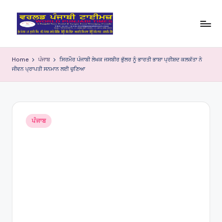
Skip
to
W
content
o
Home
ਪੰਜਾਬ
ਸਿਰਮੌਰ ਪੰਜਾਬੀ ਲੇਖਕ ਜਸਬੀਰ ਭੁੱਲਰ ਨੂੰ ਭਾਰਤੀ ਭਾਸ਼ਾ ਪ੍ਰੀਸ਼ਦ ਕਲਕੱਤਾ ਨੇ
ਜੀਵਨ ਪ੍ਰਾਪਤੀ ਸਨਮਾਨ ਲਈ ਚੁਣਿਆ
rl
d
P
Posted
u
ਪੰਜਾਬ
in
nj
a
bi
Ti
m