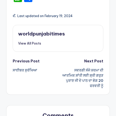
h
h
a
ar
Last updated on February 19, 2024
ts
e
A
worldpunjabitimes
p
View All Posts
p
Post
Previous Post
Next Post
ਸਾਈਬਰ ਸੁਰੱਖਿਆ
ਸਵਰਗੀ ਸੰਜੇ ਸ਼ਰਮਾ ਦੀ
navigation
ਆਤਮਿਕ ਸ਼ਾਂਤੀ ਲਈ ਸ਼੍ਰੀ ਗਰੁੜ
ਪੁਰਾਣ ਜੀ ਦੇ ਪਾਠ ਦਾ ਭੋਗ 20
ਫਰਵਰੀ ਨੂੰ
Comments