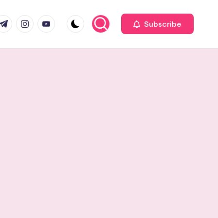
com
r.com
.me
instagram.com
youtube.com
Subscribe