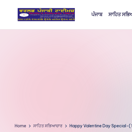
ਪੰਜਾਬ
ਸਾਹਿਤ ਸਭ
Skip
to
W
content
o
rl
d
P
u
nj
a
bi
Home
ਸਾਹਿਤ ਸਭਿਆਚਾਰ
Happy Valentine Day Special-( ਇਹ