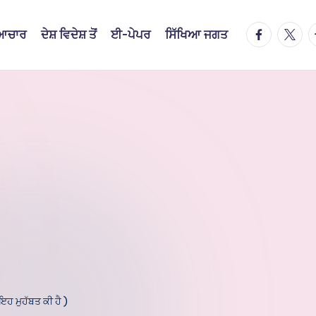
facebook.
twitte
t
ਿਆਚਾਰ
ਦੇਸ਼ ਵਿਦੇਸ਼ ਤੋਂ
ਈ-ਪੇਪਰ
ਸਿੱਖਿਆ ਜਗਤ
 ਮੁਹੱਬਤ ਕੀ ਹੈ )