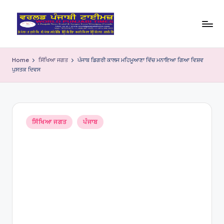
Skip
to
W
content
o
Home
ਸਿੱਖਿਆ ਜਗਤ
ਪੰਜਾਬ ਡਿਗਰੀ ਕਾਲਜ ਮਹਿਮੂਆਣਾ ਵਿੱਚ ਮਨਾਇਆ ਗਿਆ ਵਿਸ਼ਵ
ਪੁਸਤਕ ਦਿਵਸ
rl
d
P
Posted
u
ਸਿੱਖਿਆ ਜਗਤ
ਪੰਜਾਬ
in
nj
a
bi
Ti
m