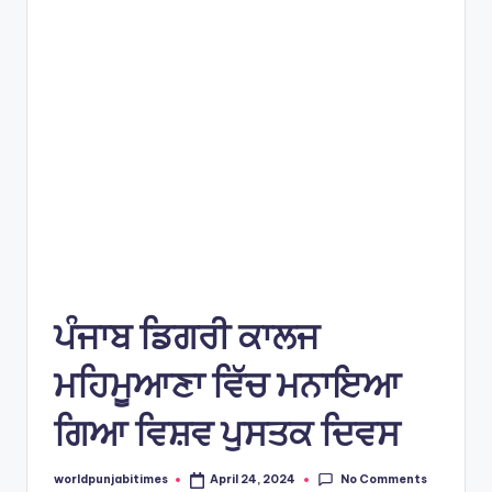
e
s
ਪੰਜਾਬ ਡਿਗਰੀ ਕਾਲਜ
ਮਹਿਮੂਆਣਾ ਵਿੱਚ ਮਨਾਇਆ
ਗਿਆ ਵਿਸ਼ਵ ਪੁਸਤਕ ਦਿਵਸ
No Comments
worldpunjabitimes
April 24, 2024
Posted