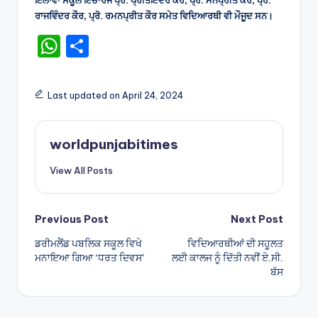
ਰਾਜਵਿੰਦਰ ਕੌਰ, ਪ੍ਰੋ. ਰਮਨਪ੍ਰੀਤ ਕੌਰ ਸਮੇਤ ਵਿਦਿਆਰਥੀ ਵੀ ਮੌਜੂਦ ਸਨ।
W
S
h
h
a
ar
Last updated on April 24, 2024
ts
e
A
worldpunjabitimes
p
View All Posts
p
Post
Previous Post
Next Post
ਡਰੀਮਲੈਂਡ ਪਬਲਿਕ ਸਕੂਲ ਵਿਖੇ
ਵਿਦਿਆਰਥੀਆਂ ਦੀ ਸਹੂਲਤ
navigation
ਮਨਾਇਆ ਗਿਆ ‘ਧਰਤ ਦਿਵਸ’
ਲਈ ਕਾਲਜ ਨੂੰ ਦਿੱਤੀ ਨਵੀਂ ਏ.ਸੀ.
ਬੱਸ