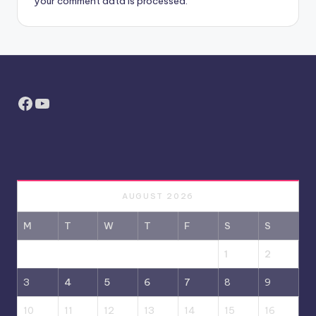
your comment data is processed.
Facebook
YouTube
AUGUST 2026
M
T
W
T
F
S
S
1
2
3
4
5
6
7
8
9
10
11
12
13
14
15
16