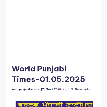
e
s
World Punjabi
Times-01.05.2025
No Comments
worldpunjabitimes
May 1, 2025
Posted
by