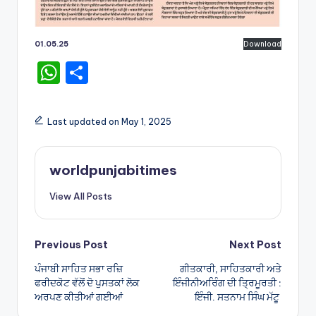
01.05.25
Download
W
S
h
h
a
ar
Last updated on May 1, 2025
ts
e
A
worldpunjabitimes
p
View All Posts
p
Post
Previous Post
Next Post
ਪੰਜਾਬੀ ਸਾਹਿਤ ਸਭਾ ਰਜ਼ਿ
ਗੀਤਕਾਰੀ, ਸਾਹਿਤਕਾਰੀ ਅਤੇ
navigation
ਫਰੀਦਕੋਟ ਵੱਲੋਂ ਦੋ ਪੁਸਤਕਾਂ ਲੋਕ
ਇੰਜੀਨੀਅਰਿੰਗ ਦੀ ਤ੍ਰਿਮੂਰਤੀ :
ਅਰਪਣ ਕੀਤੀਆਂ ਗਈਆਂ
ਇੰਜੀ. ਸਤਨਾਮ ਸਿੰਘ ਮੱਟੂ