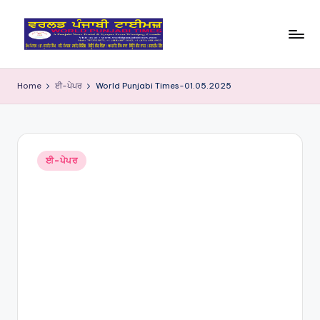
Skip
to
W
content
o
Home
ਈ-ਪੇਪਰ
World Punjabi Times-01.05.2025
rl
d
P
Posted
ਈ-ਪੇਪਰ
in
u
nj
a
bi
Ti
m