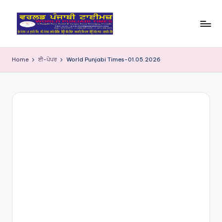
Skip
to
W
content
o
Home
ਈ-ਪੇਪਰ
World Punjabi Times-01.05.2026
rl
d
P
u
nj
a
bi
Ti
m