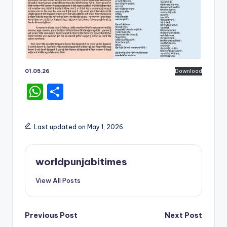
01.05.26
Download
W
S
h
h
a
ar
Last updated on May 1, 2026
ts
e
A
worldpunjabitimes
p
View All Posts
p
Post
Previous Post
Next Post