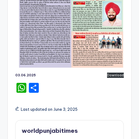
03.06.2025
Download
W
S
h
h
a
ar
Last updated on June 3, 2025
ts
e
A
worldpunjabitimes
p