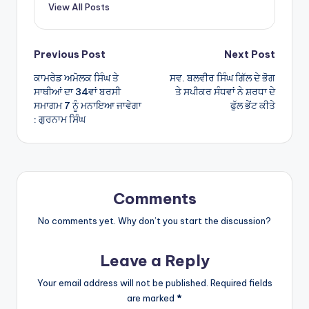
View All Posts
p
Post
Previous Post
Next Post
ਕਾਮਰੇਡ ਅਮੋਲਕ ਸਿੰਘ ਤੇ
ਸਵ. ਬਲਵੀਰ ਸਿੰਘ ਗਿੱਲ ਦੇ ਭੋਗ
navigation
ਸਾਥੀਆਂ ਦਾ 34ਵਾਂ ਬਰਸੀ
ਤੇ ਸਪੀਕਰ ਸੰਧਵਾਂ ਨੇ ਸ਼ਰਧਾ ਦੇ
ਸਮਾਗਮ 7 ਨੂੰ ਮਨਾਇਆ ਜਾਵੇਗਾ
ਫੁੱਲ ਭੇਂਟ ਕੀਤੇ
: ਗੁਰਨਾਮ ਸਿੰਘ
Comments
No comments yet. Why don’t you start the discussion?
Leave a Reply
Your email address will not be published.
Required fields
are marked
*