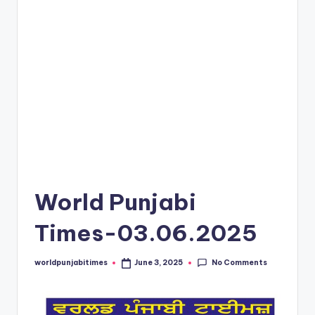
e
s
World Punjabi
Times-03.06.2025
No Comments
worldpunjabitimes
June 3, 2025
Posted
by