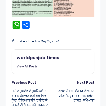
W
S
h
h
a
ar
Last updated on May 15, 2024
ts
e
A
worldpunjabitimes
p
View All Posts
p
Post
Previous Post
Next Post
ਸ਼ਹੀਦ ਸੁਖਦੇਵ ਦੇ ਸੁਪਨਿਆਂ ਦਾ
‘ਆਪ’ ਪੰਜਾਬ ਵਿੱਚ 13 ਦੀਆਂ 13
navigation
ਭਾਰਤ ਉਸਾਰਨ ਲਈ ਸਭ ਧਿਰਾਂ
ਸੀਟਾਂ ’ਤੇ ਹੂੰਝਾ ਫੇਰ ਜਿੱਤ ਕਰੇਗੀ
ਨੂੰ ਵਖਰੇਵਿਆਂ ਤੋਂ ਉੱਪਰ ਉੱਠ ਕੇ
ਹਾਸਲ : ਕੰਮੇਆਣਾ
ਯਤਨਾਂ ਦੀ ਲੋੜ— ਪ੍ਰੋ. ਗੁਰਭਜਨ