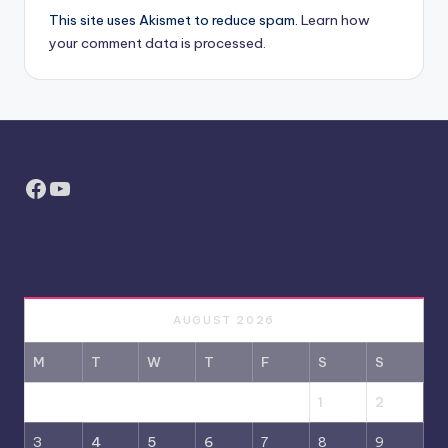
This site uses Akismet to reduce spam.
Learn how
your comment data is processed.
Facebook
YouTube
AUGUST 2026
M
T
W
T
F
S
S
1
2
3
4
5
6
7
8
9