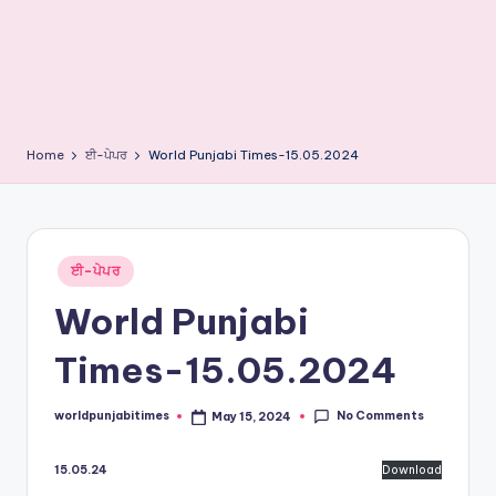
e
s
Home
ਈ-ਪੇਪਰ
World Punjabi Times-15.05.2024
Posted
ਈ-ਪੇਪਰ
in
World Punjabi
Times-15.05.2024
No Comments
worldpunjabitimes
May 15, 2024
Posted
by
15.05.24
Download