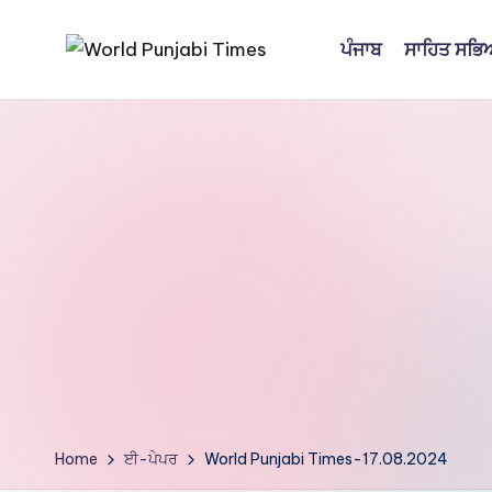
ਪੰਜਾਬ
ਸਾਹਿਤ ਸਭ
Skip
W
to
content
o
rl
d
P
u
nj
a
bi
Home
ਈ-ਪੇਪਰ
World Punjabi Times-17.08.2024