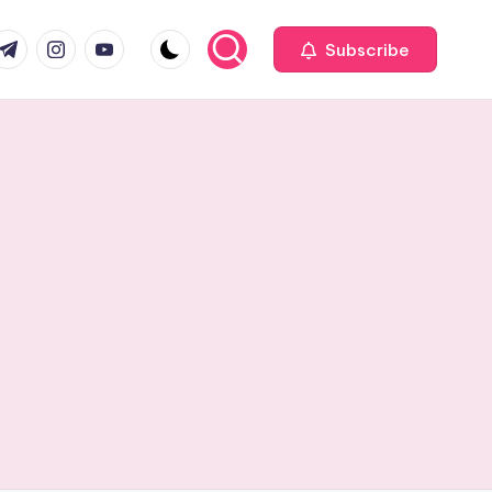
com
r.com
.me
instagram.com
youtube.com
Subscribe