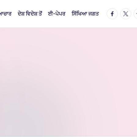
facebook.
twitte
t
ਿਆਚਾਰ
ਦੇਸ਼ ਵਿਦੇਸ਼ ਤੋਂ
ਈ-ਪੇਪਰ
ਸਿੱਖਿਆ ਜਗਤ