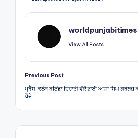
ts
e
A
p
p
worldpunjabitimes
View All Posts
Post
Previous Post
ਪ੍ਰੈੱਸ ਕਲੱਬ ਬਠਿੰਡਾ ਦਿਹਾਤੀ ਵੱਲੋਂ ਭਾਈ ਆਸਾ ਸਿੰਘ ਗਰਲਜ
navigation
ਪੌਦੇ