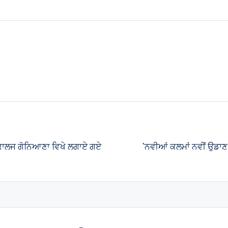
਼ ਕਾਲਜ ਗੋਨਿਆਣਾ ਵਿਖੇ ਲਗਾਏ ਗਏ
`ਨਵੀਆਂ ਕਲਮਾਂ ਨਵੀਂ ਉਡਾਣ