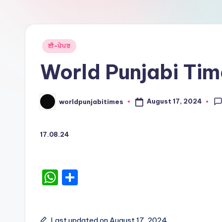
Ti
m
e
Posted
ਈ-ਪੇਪਰ
in
s
World Punjabi Ti
August 17, 2024
worldpunjabitimes
Posted
by
17.08.24
W
S
h
h
a
ar
Last updated on August 17, 2024