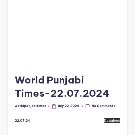
s
World Punjabi
Times-22.07.2024
No Comments
worldpunjabitimes
July 22, 2024
Posted
by
22.07.24
Download