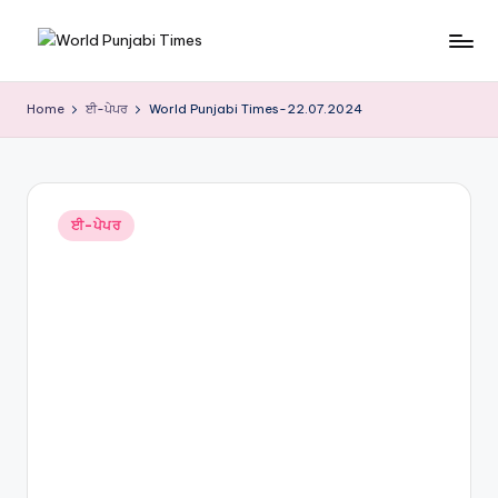
Skip
W
to
content
o
Home
ਈ-ਪੇਪਰ
World Punjabi Times-22.07.2024
rl
d
P
Posted
ਈ-ਪੇਪਰ
in
u
nj
a
bi
Ti
m
e