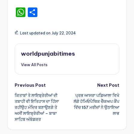
W
S
h
h
a
ar
Last updated on July 22, 2024
ts
e
A
worldpunjabitimes
p
View All Posts
p
Post
Previous Post
Next Post
ਕਿਤਾਬਾਂ ਤੇ ਲਾਇਬ੍ਰੇਰੀਆਂ ਦੀ
ਪ੍ਰਭ ਆਸਰਾ ਪਡਿਆਲਾ ਵਿਖੇ
navigation
ਤਬਾਹੀ ਵੀ ਇਤਿਹਾਸ ਦਾ ਹਿੱਸਾ
ਲੱਗੇ ਹੋਮਿਓਪੈਥਿਕ ਚੈੱਕਅਪ ਕੈਂਪ
ਰਹੀਉਹ ਮੰਦਿਰ ਬਣਾਉਣਗੇ ਤੇ
ਵਿੱਚ 157 ਮਰੀਜ਼ਾਂ ਨੇ ਉਠਾਇਆ
ਅਸੀਂ ਲਾਇਬ੍ਰੇਰੀਆਂ – ਬਾਬਾ
ਲਾਭ
ਸਾਹਿਬ ਅੰਬੇਡਕਰ