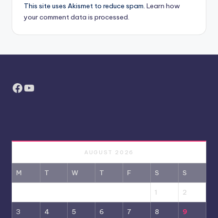
This site uses Akismet to reduce spam.
Learn how
your comment data is processed.
Facebook
YouTube
AUGUST 2026
M
T
W
T
F
S
S
1
2
3
4
5
6
7
8
9