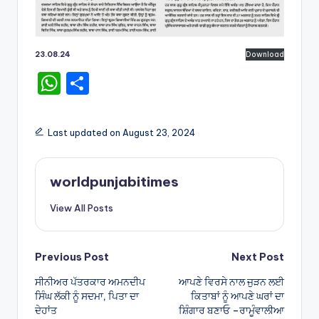
23.08.24
Download
W
S
h
h
a
ar
Last updated on August 23, 2024
ts
e
A
worldpunjabitimes
p
View All Posts
p
Post
Previous Post
Next Post
ਸੀਨੀਅਰ ਪੱਤਰਕਾਰ ਅਮਨਦੀਪ
ਆਪਣੇ ਵਿਰਸੇ ਨਾਲ ਜੁੜਨ ਲਈ
navigation
ਸਿੰਘ ਲੱਕੀ ਨੂੰ ਸਦਮਾ, ਪਿਤਾ ਦਾ
ਕਿਤਾਬਾਂ ਨੂੰ ਆਪਣੇ ਘਰਾਂ ਦਾ
ਦੇਹਾਂਤ
ਸ਼ਿੰਗਾਰ ਬਣਾਓ –ਰਾਮੂੰਵਾਲੀਆ