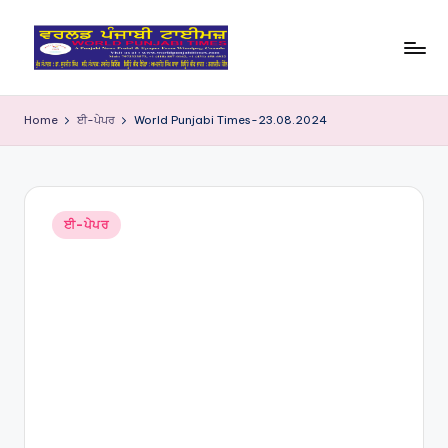
Skip
to
W
content
o
Home
ਈ-ਪੇਪਰ
World Punjabi Times-23.08.2024
rl
d
P
Posted
ਈ-ਪੇਪਰ
in
u
nj
a
bi
Ti
m