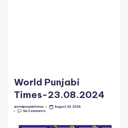
e
s
World Punjabi
Times-23.08.2024
worldpunjabitimes
August 23, 2024
Posted
No Comments
by