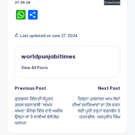
27.06.24
Download
W
S
h
h
a
ar
Last updated on June 27, 2024
ts
e
A
worldpunjabitimes
p
View All Posts
p
Post
Previous Post
Next Post
ਗੁਰਭਜਨ ਗਿੱਲ ਦੀ ਸੰਪੂਰਨ
ਜ਼ਿਲ੍ਹਾ ਪ੍ਰਸ਼ਾਸਨ ਆਮ ਲੋਕਾਂ
navigation
ਗ਼ਜ਼ਲ ਰਚਨਾਵਲੀ “ਅੱਖਰ
ਦੀਆਂ ਸਮੱਸਿਆਵਾਂ ਦਾ ਹੱਲ ਕਰਨ
ਅੱਖਰ” ਕੈਨੇਡਾ ਵਿੱਚ ਰਾਏ ਅਜ਼ੀਜ਼
ਲਈ ਪੂਰੀ ਤਰ੍ਹਾਂ ਵਚਨਬੱਧ ਤੇ
ਉਲ੍ਹਾ ਖਾਂ ਤੇ ਸਾਥੀਆਂ ਵੱਲੋਂ ਲੋਕ
ਯਤਨਸ਼ੀਲ : ਜਸਪ੍ਰੀਤ ਸਿੰਘ
ਅਰਪਨ