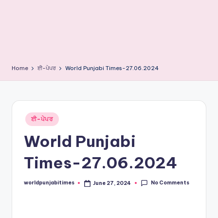
e
s
Home
ਈ-ਪੇਪਰ
World Punjabi Times-27.06.2024
Posted
ਈ-ਪੇਪਰ
in
World Punjabi
Times-27.06.2024
No Comments
worldpunjabitimes
June 27, 2024
Posted
by