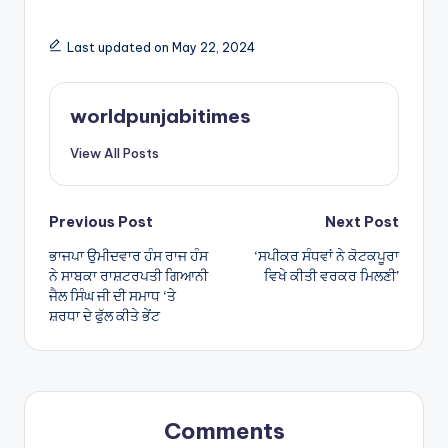
h
h
a
ar
Last updated on May 22, 2024
ts
e
A
worldpunjabitimes
p
View All Posts
p
Post
Previous Post
Next Post
ਭਾਜਪਾ ਉਮੀਦਵਾਰ ਹੰਸ ਰਾਜ ਹੰਸ
‘ਸਪੀਕਰ ਸੰਧਵਾਂ ਨੇ ਕੋਟਕਪੂਰਾ
navigation
ਨੇ ਸਾਬਕਾ ਰਾਸ਼ਟਰਪਤੀ ਗਿਆਨੀ
ਵਿਖੇ ਕੀਤੀ ਵਰਕਰ ਮਿਲਣੀ’
ਜੈਲ ਸਿੰਘ ਜੀ ਦੀ ਸਮਾਧ ‘ਤੇ
ਸ਼ਰਧਾ ਦੇ ਫੁੱਲ ਕੀਤੇ ਭੇਂਟ
Comments