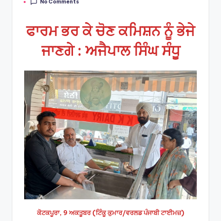
No Comments
by
ਫਾਰਮ ਭਰ ਕੇ ਚੋਣ ਕਮਿਸ਼ਨ ਨੂੰ ਭੇਜੇ
ਜਾਣਗੇ : ਅਜੈਪਾਲ ਸਿੰਘ ਸੰਧੂ
ਕੋਟਕਪੂਰਾ, 9 ਅਕਤੂਬਰ (ਟਿੰਕੂ ਕੁਮਾਰ/ਵਰਲਡ ਪੰਜਾਬੀ ਟਾਈਮਜ਼)