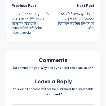
Post
Previous Post
Next Post
ਬਾਬਾ ਫ਼ਰੀਦ ਆਗਮਨ ਪੁਰਬ ਮੇਲੇ
69ਵੀਂਆਂ ਬਲਾਕ ਪ੍ਰਾਇਮਰੀ
navigation
ਦੀ ਕਾਰਗੁਜ਼ਾਰੀ ਵਿੱਚ ਵਿਸ਼ੇਸ਼
ਸਕੂਲ ਖੇਡਾਂ ਦਾ ਉਦਘਾਟਨ
ਯੋਗਦਾਨ ਪਾਉਣ ਵਾਲੇ
ਵਿਧਾਇਕ ਗੁਰਦਿੱਤ ਸਿੰਘ ਸੇਖੋਂ ਨੇ
ਕਰਮਚਾਰੀਆਂ ਲਈ ਵਿਸ਼ੇਸ਼
ਕੀਤਾ
ਸਨਮਾਨ ਸਮਾਰੋਹ
Comments
No comments yet. Why don’t you start the discussion?
Leave a Reply
Your email address will not be published.
Required fields
are marked
*