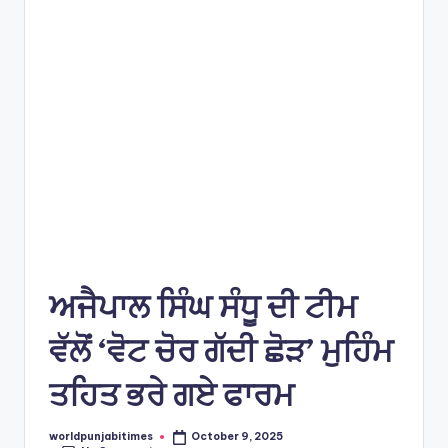
e
s
ਅਜੈਪਾਲ ਸਿੰਘ ਸੰਧੂ ਦੀ ਟੀਮ
ਵੱਲੋਂ ‘ਵੋਟ ਚੋਰ ਗੱਦੀ ਛੋੜ’ ਮੁਹਿੰਮ
ਤਹਿਤ ਭਰੇ ਗਏ ਫਾਰਮ
worldpunjabitimes
October 9, 2025
Posted