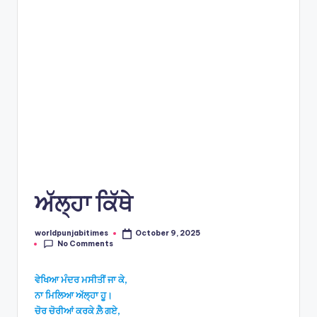
e
s
ਅੱਲ੍ਹਾ ਕਿੱਥੇ
worldpunjabitimes
October 9, 2025
Posted
No Comments
by
ਵੇਖਿਆ ਮੰਦਰ ਮਸੀਤੀਂ ਜਾ ਕੇ,
ਨਾ ਮਿਲਿਆ ਅੱਲ੍ਹਾ ਹੂ।
ਚੋਰ ਚੋਰੀਆਂ ਕਰਕੇ ਲ਼ੈ ਗਏ,