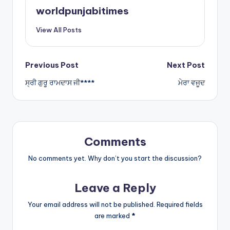
A
worldpunjabitimes
p
View All Posts
p
Post
Previous Post
Next Post
ਸ੍ਰੀ ਗੁਰੂ ਰਾਮਦਾਸ ਜੀ****
ਮੇਰਾ ਵਜੂਦ
navigation
Comments
No comments yet. Why don’t you start the discussion?
Leave a Reply
Your email address will not be published.
Required fields
are marked
*