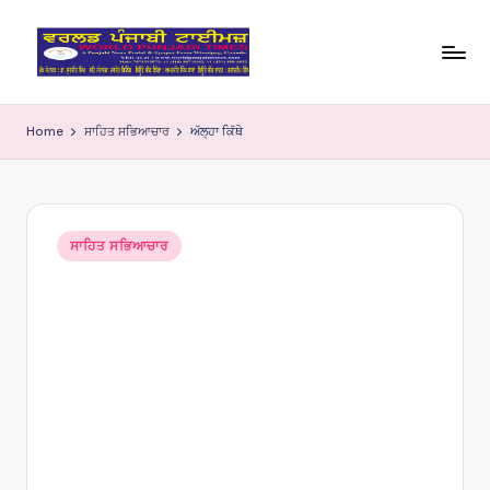
Skip
to
W
content
o
Home
ਸਾਹਿਤ ਸਭਿਆਚਾਰ
ਅੱਲ੍ਹਾ ਕਿੱਥੇ
rl
d
P
Posted
ਸਾਹਿਤ ਸਭਿਆਚਾਰ
in
u
nj
a
bi
Ti
m