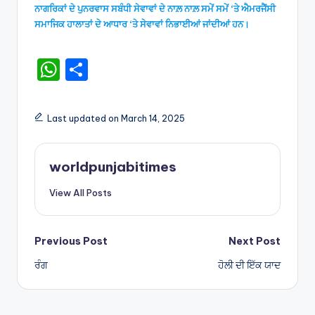
ਨਾਗਰਿਕਾਂ ਦੇ ਪੁਨਰਵਾਸ ਸਬੰਧੀ ਸੇਵਾਵਾਂ ਦੇ ਨਾਲ਼ ਨਾਲ਼ ਸਮੇਂ ਸਮੇਂ ‘ਤੇ ਐਮਰਜੈਂਸੀ
ਸਮਾਜਿਕ ਹਾਲਾਤਾਂ ਦੇ ਆਧਾਰ ‘ਤੇ ਸੇਵਾਵਾਂ ਨਿਭਾਈਆਂ ਜਾਂਦੀਆਂ ਹਨ।
W
S
h
h
a
ar
Last updated on March 14, 2025
ts
e
A
worldpunjabitimes
p
View All Posts
p
Post
Previous Post
Next Post
ਰੰਗ
ਹੋਲੀ ਦੀ ਇੱਕ ਯਾਦ
navigation