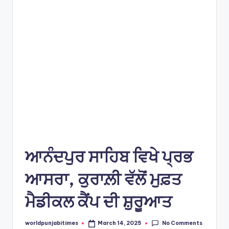
e
s
ਆਨੰਦਪੁਰ ਸਾਹਿਬ ਵਿਖੇ ਪ੍ਰਭ
ਆਸਰਾ, ਕੁਰਾਲ਼ੀ ਵੱਲੋਂ ਮੁਫ਼ਤ
ਮੈਡੀਕਲ ਕੈਂਪ ਦੀ ਸ਼ੁਰੂਆਤ
No Comments
worldpunjabitimes
March 14, 2025
Posted