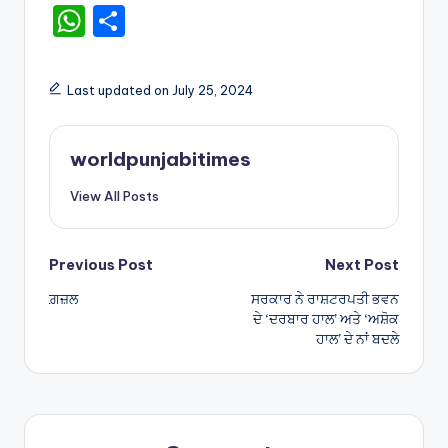
W
S
h
h
a
ar
Last updated on July 25, 2024
ts
e
A
worldpunjabitimes
p
View All Posts
p
Post
Previous Post
Next Post
ਗ਼ਜ਼ਲ
ਸਰਕਾਰ ਨੇ ਰਾਸ਼ਟਰਪਤੀ ਭਵਨ
navigation
ਦੇ ‘ਦਰਬਾਰ ਹਾਲ’ ਅਤੇ ‘ਅਸ਼ੋਕ
ਹਾਲ’ ਦੇ ਨਾਂ ਬਦਲੇ