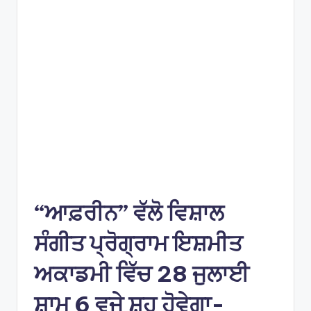
e
s
“ਆਫ਼ਰੀਨ” ਵੱਲੋ ਵਿਸ਼ਾਲ
ਸੰਗੀਤ ਪ੍ਰੋਗ੍ਰਾਮ ਇਸ਼ਮੀਤ
ਅਕਾਡਮੀ ਵਿੱਚ 28 ਜੁਲਾਈ
ਸ਼ਾਮ 6 ਵਜੇ ਸ਼ੁਹੂ ਹੋਵੇਗਾ-