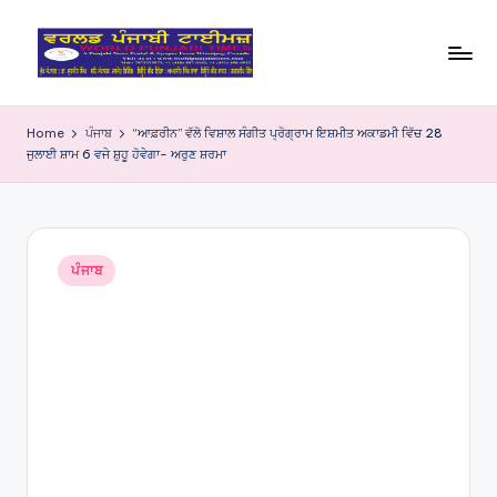
Skip
to
W
content
o
Home
ਪੰਜਾਬ
“ਆਫ਼ਰੀਨ” ਵੱਲੋ ਵਿਸ਼ਾਲ ਸੰਗੀਤ ਪ੍ਰੋਗ੍ਰਾਮ ਇਸ਼ਮੀਤ ਅਕਾਡਮੀ ਵਿੱਚ 28
ਜੁਲਾਈ ਸ਼ਾਮ 6 ਵਜੇ ਸ਼ੁਹੂ ਹੋਵੇਗਾ- ਅਰੁਣ ਸ਼ਰਮਾ
rl
d
P
Posted
u
ਪੰਜਾਬ
in
nj
a
bi
Ti
m