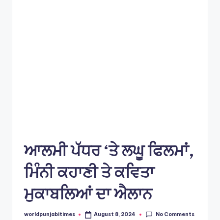
e
s
ਆਲਮੀ ਪੱਧਰ ‘ਤੇ ਲਘੂ ਫਿਲਮਾਂ,
ਮਿੰਨੀ ਕਹਾਣੀ ਤੇ ਕਵਿਤਾ
ਮੁਕਾਬਲਿਆਂ ਦਾ ਐਲਾਨ
No Comments
worldpunjabitimes
August 8, 2024
Posted