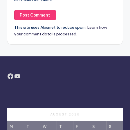
This site uses Akismet to reduce spam.
Learn how
your comment data is processed.
Facebook
YouTube
AUGUST 2026
M
T
W
T
F
S
S