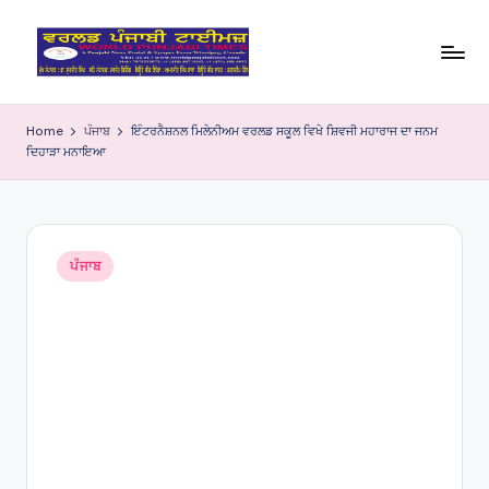
Skip
to
W
content
o
Home
ਪੰਜਾਬ
ਇੰਟਰਨੈਸ਼ਨਲ ਮਿਲੇਨੀਅਮ ਵਰਲਡ ਸਕੂਲ ਵਿਖੇ ਸ਼ਿਵਜੀ ਮਹਾਰਾਜ ਦਾ ਜਨਮ
ਦਿਹਾੜਾ ਮਨਾਇਆ
rl
d
P
Posted
u
ਪੰਜਾਬ
in
nj
a
bi
Ti
m