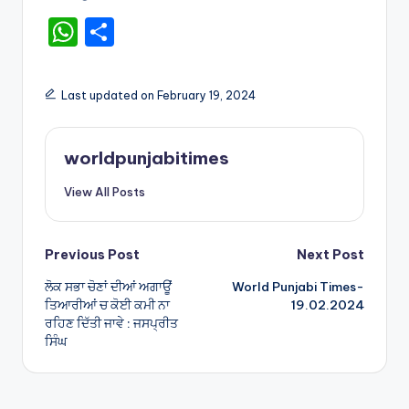
W
S
h
h
a
ar
Last updated on February 19, 2024
ts
e
A
worldpunjabitimes
p
View All Posts
p
Post
Previous Post
Next Post
ਲੋਕ ਸਭਾ ਚੋਣਾਂ ਦੀਆਂ ਅਗਾਊਂ
World Punjabi Times-
navigation
ਤਿਆਰੀਆਂ ਚ ਕੋਈ ਕਮੀ ਨਾ
19.02.2024
ਰਹਿਣ ਦਿੱਤੀ ਜਾਵੇ : ਜਸਪ੍ਰੀਤ
ਸਿੰਘ