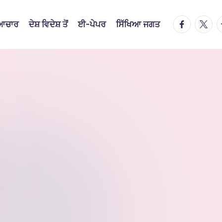
facebook.
twitte
t
ਿਆਚਾਰ
ਦੇਸ਼ ਵਿਦੇਸ਼ ਤੋਂ
ਈ-ਪੇਪਰ
ਸਿੱਖਿਆ ਜਗਤ