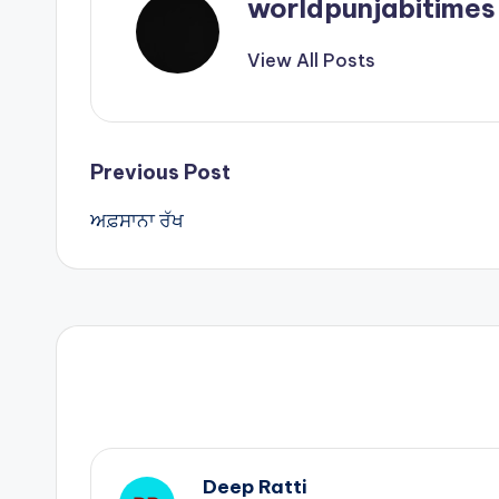
p
worldpunjabitimes
View All Posts
Post
Previous Post
ਅਫ਼ਸਾਨਾ ਰੱਖ
navigation
Deep Ratti