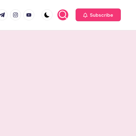
com
r.com
.me
instagram.com
youtube.com
Subscribe