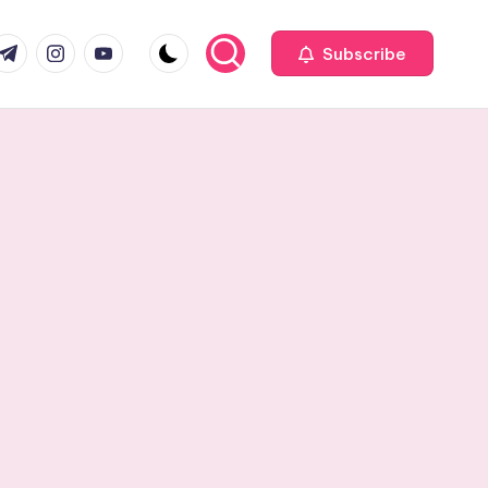
com
r.com
.me
instagram.com
youtube.com
Subscribe