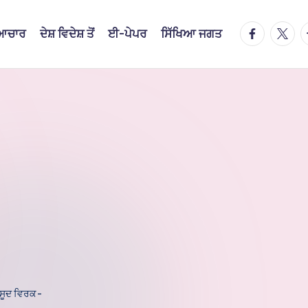
facebook.
twitte
t
ਿਆਚਾਰ
ਦੇਸ਼ ਵਿਦੇਸ਼ ਤੋਂ
ਈ-ਪੇਪਰ
ਸਿੱਖਿਆ ਜਗਤ
 ਸੂਦ ਵਿਰਕ-