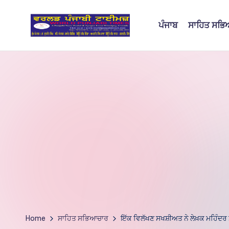
ਪੰਜਾਬ
ਸਾਹਿਤ ਸਭ
Skip
to
W
content
o
rl
d
P
u
nj
a
bi
Home
ਸਾਹਿਤ ਸਭਿਆਚਾਰ
ਇੱਕ ਵਿਲੱਖਣ ਸਖਸ਼ੀਅਤ ਨੇ ਲੇਖ਼ਕ ਮਹਿੰਦਰ